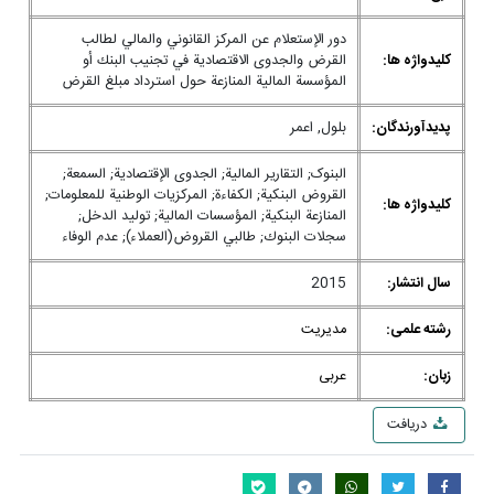
دور الإستعلام عن المركز القانوني والمالي لطالب
کلیدواژه ها:
القرض والجدوى الاقتصادية في تجنيب البنك أو
المؤسسة المالية المنازعة حول استرداد مبلغ القرض
پدیدآورندگان:
بلول, اعمر
البنوک; التقارير المالية; الجدوى الإقتصادية; السمعة;
القروض البنكية; الكفاءة; المركزيات الوطنية للمعلومات;
کلیدواژه ها:
المنازعة البنكية; المؤسسات المالية; توليد الدخل;
سجلات البنوك; طالبي القروض(العملاء); عدم الوفاء
سال انتشار:
2015
رشته علمی:
مدیریت
زبان:
عربی
دریافت