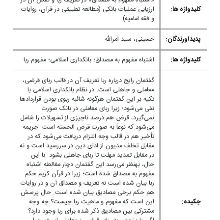
«اشتباه مفهوم به مصداق» در تعریف ربا و نقش آن در
کلیدواژه ها:
ارزیابی عملیات بانکی (مطالعه تطبیقی در قرآن، روایات
و فقه امامیه)
پدیدآورندگان:
حسینی، سید امرالله
کلیدواژه ها:
اشتباه مفهوم به مصداق؛ بانکداری اسلامی؛ مفهوم ربا
گفتمان رایج درباره ربا تعریف آن در قالب ربای قرضی،
معاملی و جاهلی است. در نظام بانکداری اسلامی با
تکیه بر این گفتمان هرگونه شائبه ربوی بودن قراردادها
نفی می‌شود؛ زیرا ربای معاملی در بانک صورت
نمی‌گیرد، قرض هم درصد ناچیزی از تسهیلات را شامل
می‌شود که نوعاً به­ صورت قرض ­الحسنه است. جریمه
تأخیر هم در قالب وجه التزام دریافت می‌شود که در
مقابل تخلف مدیون از ادای دین در سررسید است و نه
در مقابل تمدید مهلت تا ربای جاهلی بشود. با این
حال، به­نظر می‌رسد این گفتمان دچار مغالطه اشتباه
مفهوم به مصداق شده است؛ زیرا در قرآن کریم حکم
ربا بیان شده است نه تعریف و مصداق آن و در روایات
هم حکم برخی مصادیق بیان شده است. حال پرسش
چکیده:
این است که مفهوم و ماهیت ربا چیست؟ چه وجه
مشترکی بین مصادیق ذکر شده برای ربا وجود دارد؟