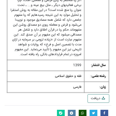
اگر ربا منحصر به ربای قرضی و معاملی است، چرا
برخی فعالیت­های دیگر ـ مثل بیع عینه و... ـ تحت
عنوان ربا منع شده است؟ در این مقاله به روش استقرا
و تحلیل موارد به این نتیجه رسیده­ایم که ربا مفهوم
جامعی دارد که شامل همه مصادیق موجود و نوپیدا
می‌شود و قرض و معامله ربوی دو مصداق روشن این
مفهوم­اند.حکم ربا در قرآن اطلاق دارد و شامل هر
مصداقی می­شود که این مفهوم بر آن صدق کند. این
مفهوم عبارت است از: «زیاده لزومی بر سرمایه در ازای
مدت با تضمین اصل و فرع» که روایات و شواهد
تاریخی نیز این مفهوم را تأیید می‌نماید. این مفهوم
امروزه در تمام قراردادهای بانکی راه یافته است.
سال انتشار:
1399
رشته علمی:
فقه و حقوق اسلامی
زبان:
فارسی
دریافت