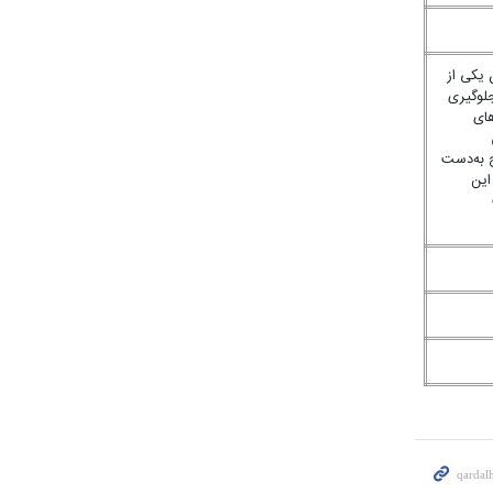
 یکی از
جلوگیری
های
ج به‌دست
این