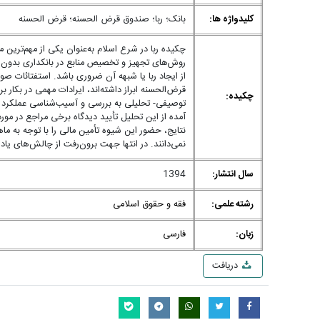
کلیدواژه ها:
بانک؛ ربا؛ صندوق قرض الحسنه؛ قرض الحسنه
چکیده ربا در شرع اسلام به‌عنوان یکی از مهم‌ترین
روش‌های تجهیز و تخصیص منابع در بانکداری بدون ر
از ایجاد ربا یا شبهه آن ضروری باشد. استفتائات صو
قرض‌الحسنه ابراز داشته‌اند، ایرادات مهمی در بکار
چکیده:
توصیفی- تحلیلی به بررسی و آسیب‌شناسی عملکرد سی
آمده از این تحلیل تأیید دیدگاه برخی مراجع در مورد
نتایج، حضور این شیوه تأمین مالی را با توجه به م
نمی‌دانند. در انتها جهت برون‌رفت از چالش‌های یا
سال انتشار:
1394
رشته علمی:
فقه و حقوق اسلامی
زبان:
فارسی
دریافت