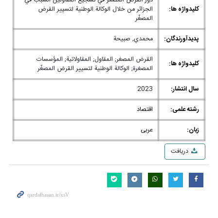
دور القرض المصغّر في تشجيع المقاولين الشباب في
کلیدواژه ها:
الجزائر من خلال الوكالة الوطنية لتسيير القرض
المصغّر
پدیدآورندگان:
محمدي, صبيحة
القرض المصغر; المقاول; المقاولاتية; المؤسسات
کلیدواژه ها:
المصغرة; الوكالة الوطنية لتسيير القرض المصغّر
سال انتشار:
2023
رشته علمی:
اقتصاد
زبان:
عربی
دریافت