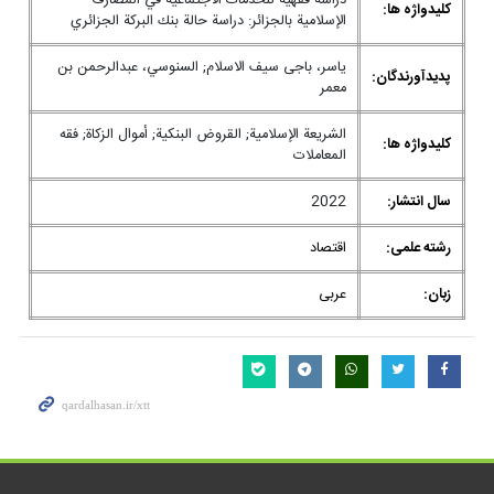
دراسة فقهية للخدمات الاجتماعية في المصارف
کلیدواژه ها:
الإسلامية بالجزائر: دراسة حالة بنك البركة الجزائري
ياسر، باجى سيف الاسلام; السنوسي، عبدالرحمن بن
پدیدآورندگان:
معمر
الشريعة الإسلامية; القروض البنكية; أموال الزكاة; فقه
کلیدواژه ها:
المعاملات
سال انتشار:
2022
رشته علمی:
اقتصاد
زبان:
عربی