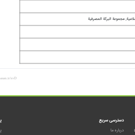
امية; مجموعة البركة المصرفية
دسترسی سریع
پ
درباره ما
پ