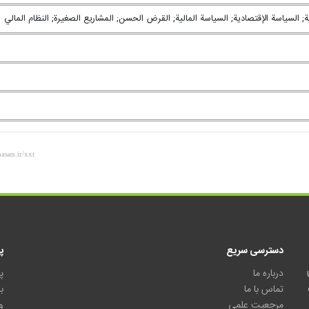
دية; السياسة الإقتصادية; السياسة المالية; القرض الحسن; المشاريع الصغيرة; النظام المالي
دسترسی سریع
پ
درباره ما
پ
تماس با ما
ب
مرجعیت علمی
و