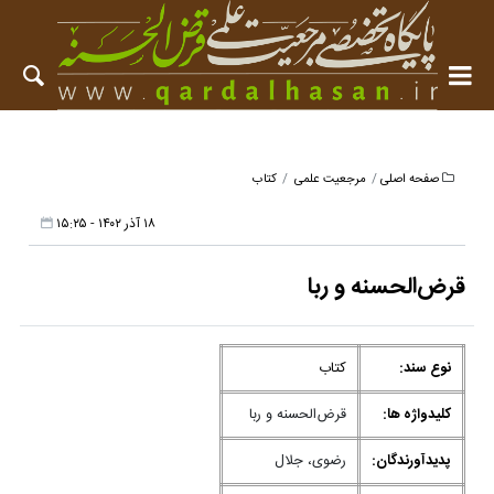
صفحه اصلی
مرجعیت علمی
کتاب
۱۸ آذر ۱۴۰۲ - ۱۵:۲۵
ق‍رض‌ال‍ح‍س‍ن‍ه‌ و رب‍ا
نوع سند:
کتاب
کلیدواژه ها:
ق‍رض‌ال‍ح‍س‍ن‍ه‌ و رب‍ا
پدیدآورندگان:
رض‍وی‌، ج‍لال‌