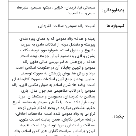
سبحانی نیا، نریمان؛ خزایی، میثم؛ سلیمی، علیرضا؛
پدیدآورندگان:
سیفی، عبدالمجید
کلیدواژه ها:
امنیت؛ رفاه عمومی؛ عدالت؛ فقرزدایی
زمینه و هدف: رفاه عمومی که به معنای بهره مندی
پیوسته و متعادل مردم از امکانات مادی به صورت
مشروع و معقول است، همواره مورد توجه مکاتب
بشری و الهی و تصمیم گیران جوامع، بوده است.
هدف از پژوهش حاضر بررسی مبانی فقهی رفاه
عمومی و تبیین جایگاه آن در حکومت اسلامی است.
مواد و روش ها: روش پژوهش به صورت توصیفی
تحلیلی بوده و جمع آوری اطلاعات بصورت کتابخانه ای
است. یافته ها: شرع اسلام به عنوان مکتبی الهی، رفاه
عمومی را در قالب مفاهیمی هم چون عدل، یاری
رساندن به نیازمندان، محرومین و مستمندان، مورد
توجه قرار داده است. با نگاهی عمیقتر به مقاصد شارع
حکیم، مشخص میگردد در وضع احکام شرعی توجه
فراوانی به رفاه عمومی شده است. ملاحظات اخلاقی:
چکیده:
در تمام مراحل نگارش، ضمن رعایت اصالت متون،
صداقت و امانتداری مورد توجه بوده است. نتیجه
گیری: براساس سیاست گذاری های کلان اسلام، رفاه