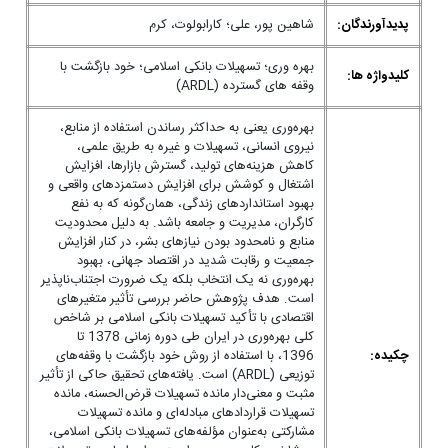
پدیدآورندگان:
شاهین پور، علی؛ کارابولوت، کرم
بهره وری؛ تسهیلات بانکی اسلامی؛ خود بازگشت با
کلیدواژه ها:
وقفه های گسترده (ARDL)
بهره‌وری یعنی به حداکثر رساندن استفاده از منابع،
نیروی انسانی، تسهیلات و غیره به طریق علمی،
کاهش هزینه‌های تولید، گسترش بازارها، افزایش
اشتغال و کوشش برای افزایش دستمزدهای واقعی و
بهبود استانداردهای زندگی، همان‌گونه که به نفع
کارگران، مدیریت و جامعه باشد. به دلیل محدودیت
منابع و نامحدود بودن نیازهای بشر، در کنار افزایش
جمعیت و رقابت شدید در اقتصاد جهانی، بهبود
بهره‌وری نه یک انتخاب بلکه یک ضرورت اجتناب‌ناپذیر
است. هدف پژوهش حاضر بررسی تأثیر متغیرهای
اقتصادی با تأکید تسهیلات بانکی اسلامی بر شاخص
کلی بهره‌وری در ایران طی دوره زمانی 1378 تا
چکیده:
1396، با استفاده از روش خود بازگشت با وقفه‌های
توزیعی (ARDL) است. یافته‌های تحقیق حاکی از تأثیر
مثبت و معنی‌دار مانده تسهیلات قرض‌الحسنه، مانده
تسهیلات قراردادهای مبادله‌ای و مانده تسهیلات
مشارکتی به‌عنوان مؤلفه‌های تسهیلات بانکی اسلامی،