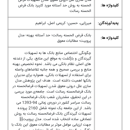
مدل سازی علل درونی معوق شدن تسهیلات قرض
کلیدواژه ها:
الحسنه به روش حد آستانه مورد کاربرد بانک قرض
الحسنه رسالت
پدیدآورندگان:
میرزایی، حسین؛ کریمی اصل، ابراهیم
بانک قرض الحسنه رسالت؛ حد آستانه بهینه؛ مدل
کلیدواژه ها:
پروبیت؛ مطالبات معوق
چگونگی اختصاص منابع بانک ها به تسهیلات
گیرندگان و بازگشت به موقع این منابع، یکی از دغدغه
های اصلی نظام بانکی می باشد. نحوه تخصیص بهینه
منابع و بررسی صحیح و همه جانبه تقاضاهای واصله
برای استفاده از تسهیلات بانکی، همواره برای مدیران
بانک­ها اهمیت داشته است. هدف این پژوهش مدل
سازی علل درونی معوق شدن تسهیلات قرض­الحسنه در
بانک قرض­الحسنه رسالت است. جامعه‌ی مورد بررسی
در این تحقیق، مشتریان شعب بانک قرض­الحسنه
رسالت سراسر کشور در دوره‌ی زمانی 94-1393 می
باشد. از این جامعه یک نمونه‌ شامل 2160 پرونده
تسهیلات گیرندگان بانک قرض­الحسنه رسالت به روش
تصادفی ساده انتخاب شده است. مدل پروبیت[i]
جهت ارزیابی عوامل موثر بر مطالبات معوق این بانک با