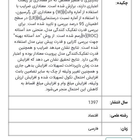
بکارگیری 6 متغیر مستقل که اثر معناداری بر ریسک
چکیده:
اعتباری دارند، برازش شده است. معناداری ضرایب با
استفاده از آماره والد[ii](W) و معناداری کل رگرسیون،
با استفاده از آماره نسبت درستنمایی[iii](LR) در سطح
اطمینان 95 درصد بررسی و تایید شده است. برای
بررسی قدرت تفکیک کنندگی مدل، منحنی حد آستانه
(ROC)[iv]رسم شده است. از روش "حد آستانه بهینه"
جهت بررسی کارایی و قدرت پیش بینی مدل استفاده
شده است. نتایج نشان می­دهد ضرایب و همچنین
قدرت تفکیک‌کنندگی مدل پروبیت معنادار بوده و اعتبار
بالایی دارد. نتایج تحقیق نشان می دهد که افزایش
مدت زمان بازپرداخت تسهیلات، افزایش بدهی جاری
و همچنین تغییر وثیقه از چک به سایر تضامین باعث
افزایش احتمال نکول تسهیلات شده و افزایش ارزش
وثیقه، افزایش مبلغ وام و افزایش مبلغ اقساط به
کاهش این احتمال منجر می‌شود.
سال انتشار:
1397
رشته علمی:
اقتصاد
زبان:
فارسی