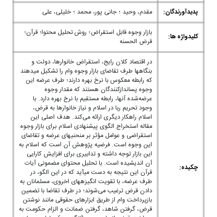
پدیدآورندگان:
مقدم، وحید ؛ جانی پور، محمد ؛ خلیلی، علی
بازار وجوه قابل استقراض؛ روش تحلیل محتوا؛ قرآن؛
کلیدواژه ها:
قرض الحسنه
در اقتصاد کلان رایج، استقراض خانوارها، دولت و
بنگاه‎ها طرف تقاضای بازار وجوه وام را تشکیل می‎دهند
که رابطه معکوس با نرخ بهره دارند؛ طرف عرضه این
وجوه پس‎اندازکنندگان هستند که مقدار وجوه
عرضه‌شده آنها، رابطه مستقیم با نرخ بهره دارد. با
وجود تحریم ربا در اسلام و نیاز خانوارها به قرض،
اسلام راهکار دیگری ارائه می‌کند. هدف اصلی این
مقاله استخراج الگوی پیشنهادی اسلام برای بازار وجوه
استقراضی و عوامل مؤثر بر منحنی‎های عرضه و تقاضای
این وجوه است. فرضیه پژوهش آن است که اسلام به
این بازار توجه داشته و تدابیری برای افزایش کارایی
آن اندیشیده است. با تحلیل محتوای مضمونی آیات
چکیده:
قرآن این نتیجه به دست می‎آید که در این الگو، در
طرف عرضه، با تقویت انگیزه‎های اخروی، مسلمانان به
دادن قرض ترغیب می‌شوند؛ در طرف تقاضا با تضمین
بازپرداخت وام از طریق ابزارهای حقوقی مانند نوشتن
قرض، گرفتن شاهد، گرفتن ضمانت و الزام حکومت به