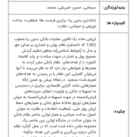
پدیدآورندگان:
سبحانی، حسن؛ امیرعلی، محمد
بانکداری بدون ربا؛ برابری فرصت ها؛ شفافیت؛ عدالت
کلیدواژه ها:
توزیعی و صیانتی؛ نظارت
ارزیابی ماده یک قانون عملیات بانکی بدون ربا مصوب
1362 که «استقرار نظام پولی و اعتباری بر مبنای حق
و عدل با (ضوابط اسلامی)به منظور تنظیم گردش
صحیح پول و اعتبار در جهت سلامت و رشد اقتصاد
کشور» را از هدف‌های نظام بانکی مقرر کرده، به
معیارها و ضوابطی نیاز دارد که به نظر می‌‌‌رسد با آنها
می‌‌‌توان کامیابی این نظام را در رسیدن به هدف‌های
تعریف‌شده سنجید. در مقاله پیش رو ضمن ارائه
معیارهایی مانند کارایی اقتصادی، برابری در دسترسی
به تسهیلات بانکی و اولویت اعطای سپرده‌‌‌های
قرض‌‌‌الحسنه در جهت تسهیلات قرض‌‌‌الحسنه به‌ عنوان
معیارهای توزیع عادلانه منابع بانکی و معیارهای حفظ
ارزش پول ملی، شفافیت اطلاعات و نظارت به‌ عنوان
چکیده:
اصول عدالت صیانتی و معیار توازن عناصر نظام بانکی
به‌ عنوان عدالت در جایگاه توازن بین عناصر یک
مجموعه نشان داده شده است که در عمل کارکرد نظام
بانکی درباره پی‌گیری و تأمین این هدف چگونه