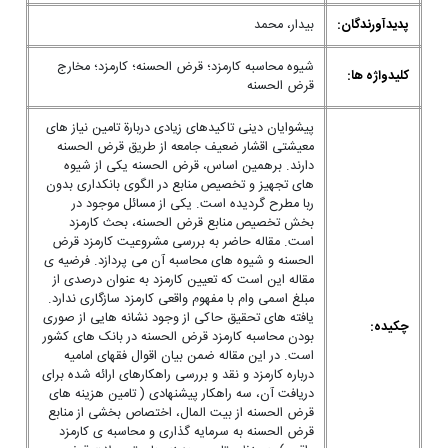
پدیدآورندگان:
بیدار، محمد
شیوه محاسبه کارمزد؛ قرض الحسنه؛ کارمزد؛ مخارج
کلیدواژه ها:
قرض الحسنه
پیشوایان دینی تاکیدهای زیادی دربارة تامین نیاز های
معیشتی اقشار ضعیف جامعه از طریق قرض الحسنه
دارند. برهمین اساس، قرض الحسنه یکی از شیوه
های تجهیز و تخصیص منابع در الگوی بانکداری بدون
ربا مطرح گردیده است. یکی از مسائل موجود در
بخش تخصیص منابع قرض الحسنه، بحث کارمزد
است. مقاله حاضر به بررسی مشروعیت کارمزد قرض
الحسنه و شیوه های محاسبه آن می پردازد. فرضیه ی
مقاله این است که تعیین کارمزد به عنوان درصدی از
مبلغ اسمی وام با مفهوم واقعی کارمزد سازگاری ندارد.
یافته های تحقیق حاکی از وجود نشانه هایی از صوری
چکیده:
بودن محاسبه کارمزد قرض الحسنه در بانک های کشور
است. در این مقاله ضمن بیان اقوال فقهای امامیه
درباره کارمزد و نقد و بررسی راهکارهای ارائه شده برای
دریافت آن، سه راهکار پیشنهادی ( تامین هزینه های
قرض الحسنه از بیت المال، اختصاص بخشی از منابع
قرض الحسنه به سرمایه گذاری و محاسبه ی کارمزد