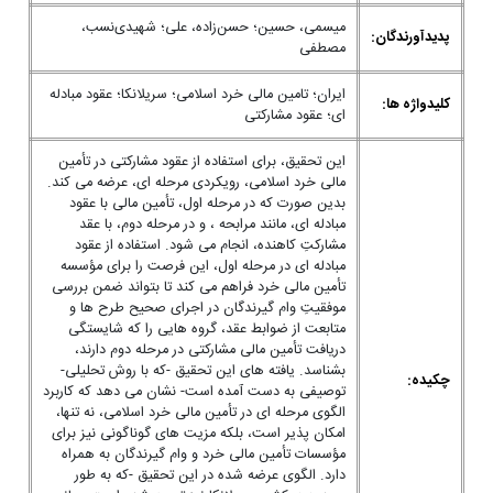
میسمی، حسین؛ حسن‌زاده، علی؛ شهیدی‌نسب،
پدیدآورندگان:
مصطفی
ایران؛ تامین مالی خرد اسلامی؛ سریلانکا؛ عقود مبادله
کلیدواژه ها:
ای؛ عقود مشارکتی
این تحقیق، برای استفاده از عقود مشارکتی در تأمین
مالی خرد اسلامی، رویکردی مرحله ای، عرضه می کند.
بدین صورت که در مرحله اول، تأمین مالی با عقود
مبادله ای، مانند مرابحه ، و در مرحله دوم، با عقد
مشارکتِ کاهنده، انجام می شود. استفاده از عقود
مبادله ای در مرحله اول، این فرصت را برای مؤسسه
تأمین مالی خرد فراهم می کند تا بتواند ضمن بررسی
موفقیتِ وام گیرندگان در اجرای صحیح طرح ها و
متابعت از ضوابط عقد، گروه هایی را که شایستگی
دریافت تأمین مالی مشارکتی در مرحله دوم دارند،
بشناسد. یافته های این تحقیق -که با روش تحلیلی-
چکیده:
توصیفی به دست آمده است- نشان می دهد که کاربرد
الگوی مرحله ای در تأمین مالی خرد اسلامی، نه تنها،
امکان پذیر است، بلکه مزیت های گوناگونی نیز برای
مؤسسات تأمین مالی خرد و وام گیرندگان به همراه
دارد. الگوی عرضه شده در این تحقیق -که به طور