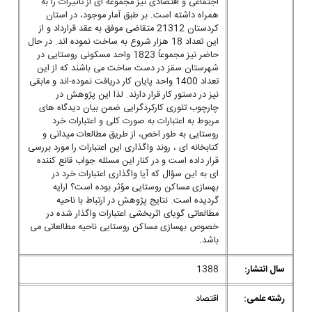
اجتماعی و اقتصادی نیز مجموعه ای از تاثیرات را به
همراه داشته است. بر طبق آمار موجود، در استان
کردستان 21312 متقاضی موفق به عقد قرارداد و از
این تعداد 18 هزار شروع به ساخت نموده اند. در حال
حاضر نیز مجموعاً 1823 واحد مسکونی روستایی در
شهرستان سقز در دست ساخت می باشند که از این
تعداد 1400 واحد پایان کار دریافت نموده-اند و مابقی
نیز در دستور کار قرار دارند. لذا این پژوهش در
چارچوب تئوری کارکردگرایی ضمن بیان دیدگاه های
مربوط به اعتبارات به صورت کلی و اعتبارات خرد
روستایی به طور اخص، از طریق مطالعات میدانی و
کتابخانه ای ، روند واگذاری این اعتبارات را مورد بررسی
قرار داده است و در کنار این مسئله جواب قانع کننده
ای به این سؤال که آیا واگذاری اعتبارات خرد در
بهسازی مساکن روستایی مؤثر بوده است؟ ارایه
گردیده است. نتایج پژوهش در ارتباط با ناحیه
مطالعاتی گویای اثربخشی اعتبارات واگذار شده در
خصوص بهسازی مساکن روستایی ناحیه مطالعاتی می
باشد.
سال انتشار:
1388
رشته علمی:
اقتصاد