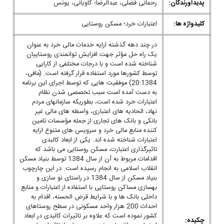
پدیدآورندگان:
رحمانی فضلی، عبدالرضا؛ کاویانی، یونس
کلیدواژه ها:
اعتبارات خرد؛ مسکن روستایی
در چند دهه گذشته ارایه خدمات مالی خرد به عنوان
یک راه حل مؤثر جهت افزایش توانمندی روستاییان
شناخته شده است و با درجات مختلفی از کارایی
توسط کشورها مورد استفاده قرار گرفته است. (مافی،
20:1384) موفقیت هایی که توسط اجرای این برنامه
به دست آمده است سبب تخصصی شدن نظام
اعتبارات خرد شده است، بطوریکه سازمانهای مردم
نهاد، اتحادیه های اعتباری، واسطه های مالی غیر
بانکی و بانک های تجاری از جمله مؤسسات تامین
کننده منابع مالی خرد و سرویس های متنوع ارایه
اعتبارات شناخته شده اند. یکی از ابعاد کالبدی
تاثیرگذاری اعتبارت، مسکن روستایی می باشد که
اقدامات مربوط به آن از سال 1384 توسط بنیاد مسکن
انقلاب اسلامی به انجام رسیده است. در این چارچوب
بنیاد مسکن از سال 1384 در راستای نو سازی و
بهسازی مساکن روستایی با استفاده از اعتبارات و منابع
داخلی بانک ها و با شرایط قرض الحسنه، اقدام به
احداث 200 هزار واحد مسکونی در سطح روستاهای
کشور نموده است که علاوه بر تاثیرات کالبدی در ابعاد
چکیده: