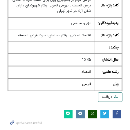
عوامل موثر بر بکارگیری پول برای کسب سود با اعطای
کلیدواژه ها:
قرض الحسنه : بررسی تجربی رفتار شهروندان دارای
شغل آزاد در شهر تهران
پدیدآورندگان:
عزتی، مرتضی
کلیدواژه ها:
اقتصاد اسلامی؛ رفتار مسلمان؛ سود؛ قرض الحسنه
چکیده:
_
سال انتشار:
1386
رشته علمی:
اقتصاد
زبان:
فارسی
دریافت