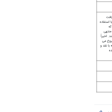
یافت
 استفاده
که
منتهی
. اخیراً
روع می
با نقد و
ده