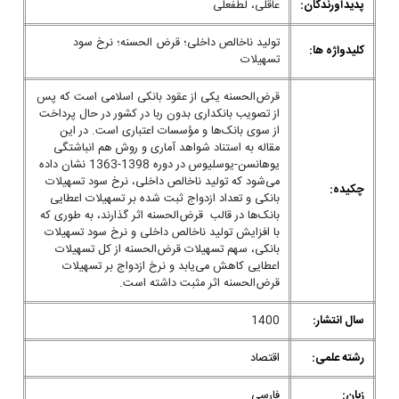
پدیدآورندگان:
عاقلی، لطفعلی
تولید ناخالص داخلی؛ قرض الحسنه؛ نرخ سود
کلیدواژه ها:
تسهیلات
قرض‌الحسنه یکی از عقود بانکی اسلامی است که پس
از تصویب بانکداری بدون ربا در کشور در حال پرداخت
از سوی بانک‌ها و مؤسسات اعتباری است. در این
مقاله به استناد شواهد آماری و روش هم انباشتگی
یوهانسن-یوسلیوس در دوره 1398-1363 نشان داده
می‌شود که تولید ناخالص داخلی، نرخ سود تسهیلات
چکیده:
بانکی و تعداد ازدواج ثبت شده بر تسهیلات اعطایی
بانک‌ها در قالب قرض‌الحسنه اثر گذارند، به طوری که
با افزایش تولید ناخالص داخلی و نرخ سود تسهیلات
بانکی، سهم تسهیلات قرض‌الحسنه از کل تسهیلات
اعطایی کاهش می‌یابد و نرخ ازدواج بر تسهیلات
قرض‌الحسنه اثر مثبت داشته است.
سال انتشار:
1400
رشته علمی:
اقتصاد
زبان:
فارسی