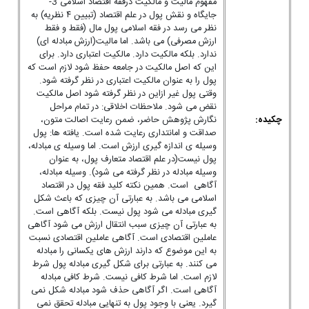
مفهوم مالیت و مالکیت درفقه اقتصاد اسلامی 3-
جایگاه و نقش پول در علم اقتصاد (تبیین ۴ نظریه) به
نظر می رسد در فقه اسلامی پول مال (فقط و فقط
ارزش مصرفی) می باشد. اما مالیت(ارزش مبادله ای)
ندارد. بلکه مالکیت دارد. مالکیت اعتباری دارد. برای
این که اصل مالکیت در جامعه حفظ شود لازم است که
پول را به عنوان مالکیت اعتباری در نظر گرفته شود.
وقتی پول غیر ازاین در نظر گرفته شود اصل مالکیت
نقض می شود. ملاحظات اخلاقی: در تمام مراحل
چکیده:
نگارش پژوهش حاضر، ضمن رعایت اصالت متون،
صداقت و امانتداری رعایت شده است. یافته ها: پول
وسیله ی اندازه گیری ارزش است. اما وسیله ی مبادله،
پول نیست(در علم اقتصاد متعارف پول، به عنوان
وسیله مبادله در نظر گرفته می شود). وسیله مبادله،
آگاهی است. همین نکته کلید فقه پول در اقتصاد
اسلامی می باشد. به عبارتی آن چیزی که باعث شکل
گیری مبادله می شود پول نیست. بلکه آگاهی است.
به عبارتی آن چیزی سبب انتقال ارزش می شود آگاهی
عاملین اقتصادی است. آگاهی عاملین اقتصادی نسبت
به این موضوع که دارند ارزش های یکسانی را مبادله
می کنند. به عبارتی برای شکل گیری مبادله پول شرط
لازم است. اما شرط کافی نیست. شرط کافی مبادله
آگاهی است. اگر آگاهی حذف شود مبادله شکل نمی
گیرد. یعنی با وجود پول به تنهایی مبادله تحقق نمی