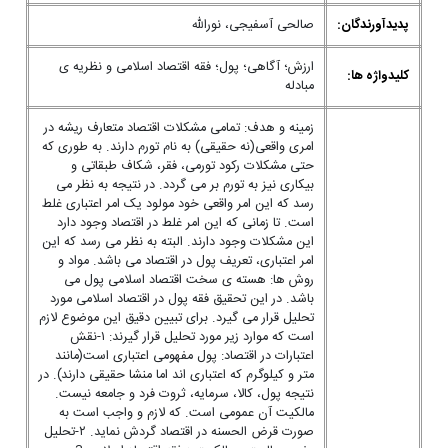
پدیدآورندگان:
صالحی آسفیجی، نورالله
ارزش؛ آگاهی؛ پول؛ فقه اقتصاد اسلامی و نظریه ی
کلیدواژه ها:
مبادله
زمینه و هدف: تمامی مشکلات اقتصاد متعارف ریشه در
امری واقعی(نه حقیقی) به نام تورم دارند. به طوری که
حتی مشکلات رکود تورمی، فقر، شکاف طبقاتی و
بیکاری نیز به تورم بر می گردد. در نتیجه به نظر می
رسد که این امر واقعی خود مولود یک امر اعتباری غلط
است. تا زمانی که این امر غلط در اقتصاد وجود دارد
این مشکلات وجود دارند. البته به نظر می رسد که این
امر اعتباری، تعریف پول در اقتصاد می باشد. مواد و
روش ها: هسته ی سخت اقتصاد اسلامی پول می
باشد. در این تحقیق فقه پول در اقتصاد اسلامی مورد
تحلیل قرار می گیرد. برای تبیین دقیق این موضوع لازم
است که موارد زیر مورد تحلیل قرار گیرند: ۱-نقش
اعتبارات در اقتصاد: پول مفهومی اعتباری است(مانند
متر و کیلوگرم که اعتباری اند اما منشا حقیقی دارند). در
نتیجه پول، کالا، سرمایه، ثروت فرد و جامعه نیست.
مالکیت آن عمومی است. که لازم و واجب است به
صورت قرض الحسنه در اقتصاد گردش نماید. ۲-تحلیل