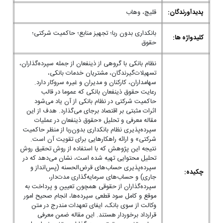
پدیدآورندگان:
قلیچ، وهاب
بانکداری بدون ربا؛ تجهیز منابع؛ حاکمیت شرکتی؛
کلیدواژه ها:
حقوق
نظام بانکی با گروهی از ذینفعان از جمله سپرده‌گذاران،
تسهیلات‌گیرندگان، مشتریان خدمات بانکی،
سهامداران، کارکنان و مدیران و غیره سروکار دارد.
رعایت حقوق ذینفعان بانکی که عموما در قالب
حاکمیت شرکتی در نظام بانکی از آن یاد می‌شود
اثرات مثبتی بر اقتصاد برجای می‌گذارد. هدف از این
مقاله معرفی و تحلیل «حقوق ذینفعان در عملیات
سپرده‌پذیری نظام بانکداری بدون‌ربا از منظر حاکمیت
شرکتی» و ارائه راهکارهایی برای تقویت آن است.
نتیجه این پژوهش که با استفاده از روش تحقیق روش
تحلیل محتوایی تهیه شده است، نشان می‌دهد که در
سپرده‌پذیری حساب‌های قرض‌الحسنه (پس‌انداز و
چکیده:
جاری) و حساب‌های سرمایه‌گذاری مدت‌دار،
سپرده‌گذاران از حقوقی همچون تعیین و پرداخت به
موقع و کامل سود قطعی سپرده‌ها، انجام صحیح امور
وکالت از سوی بانک، ایفای تعهدات مندرج در متن
قرارداد برخوردار هستند. این مقاله ضمن معرفی