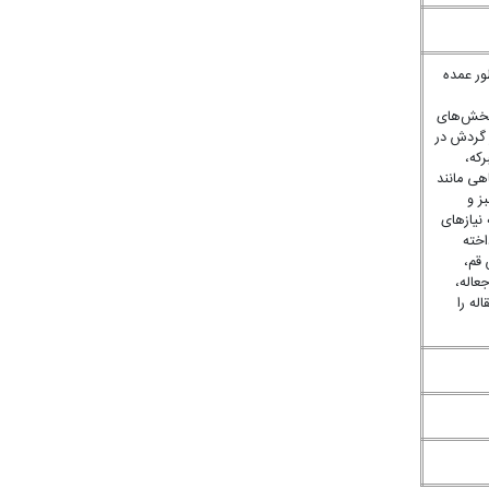
ور عمده
 بخش‌های
 گردش در
که،
هی مانند
ز و
نیازهای
اخته
 قم،
عاله،
له را