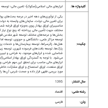
کلیدواژه ها:
ابزارهای مالی اسلامی(صکوک)؛ تامین مالی؛ توسعه 
یکی از نوآوری‌های دهه اخیر در عرصه بحث‌های پولی 
برای تامین مالی دولت، سازمان‌های وابسته به دول
مناسبیبرای اوراق بهادار ربوی به‌ویژه اوراق قرضه 
مختلف جهت تأمین مالی پرداخته که پنج نوع نیاز که 
بخش‌ها و عرصه‌های مختلف توسعه شهر مقدس قم به چ
توسعه مراکز علمی، دانشگاهی و حوزوی، توسعه اماک
چکیده:
هتل‌ها، زائرسراها، توسعه بیمارستان‌ها و خدمات 
پارک‌ها، توسعه بافت‌های فرسوده شهری، توسعه زیرسا
شناسایی شده و ابزارهای موجود، به طراحی و تبیین 
می‌شود. با توجه به گستردگی اوراق بهادار اسلامی(
ابزارهای مالی مناسب برای تحقق این مهم طراحی و تبی
اوراق منفعت، اوراق استصناع و اوراق مشارکت.خاطر نش
مورد بررسی فقهی قرار داده و صحت شرعی آن‌ها را 
سال انتشار:
1395
رشته علمی:
اقتصاد
زبان:
فارسی