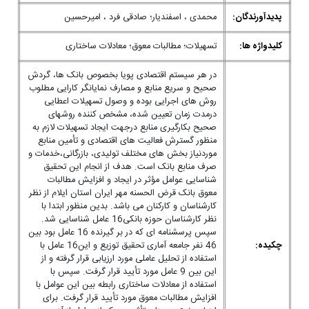
پدیدآورندگان:
محمدی ، اسفندیار؛ صادقی فرد ، امیرحسین
کلیدواژه ها:
تسهیلات؛ مطالبات معوق؛ معادلات ساختاری
در هر سیستم اقتصادی پویا بخصوص بانک ها، گردش
صحیح و سریع منابع و مصارف نمایانگر کارایی مطلوب
روش های اجرایی بوده و وصول تسهیلات اعطایی
درمدت زمان تعیین شده، مشخص کننده روشهای
صحیح بکارگیری منابع درجهت ایجاد تسهیلات لازم به
منظور گسترش فعالیت های اقتصادی و تأمین منابع
موردنیاز بخش های مختلف تولیدی، بازرگانی،خدمات و
صرف منابع بانک است. هدف از انجام این تحقیق
شناسایی عوامل مؤثر در ایجاد و افزایش مطالبات
معوق بانک قرض الحسنه مهر ایران استان ایلام از نظر
کارشناسان و کارکنان می باشد. بدین منظور ابتدا با
نظر کارشناسان حوزه بانکی16 عامل شناسایی شد.
سپس پرسشنامه ای که در بر گیرنده 16 عامل بود بین
چکیده:
46 نفر جامعه آماری تحقیق توزیع و این16 عامل با
استفاده از تحلیل عاملی مورد ارزیابی قرار گرفته و از
این بین 9 عامل مورد تأیید قرار گرفت. سپس با
استفاده از معادلات ساختاری رابطه بین این عوامل با
افزایش مطالبات معوق مورد تأیید قرار گرفت. برای