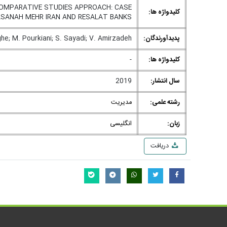
COMPARATIVE STUDIES APPROACH: CASE
کلیدواژه ها:
ASANAH MEHR IRAN AND RESALAT BANKS
پدیدآورندگان:
he; M. Pourkiani; S. Sayadi; V. Amirzadeh
کلیدواژه ها:
-
سال انتشار:
2019
رشته علمی:
مدیریت
زبان:
انگلیسی
دریافت