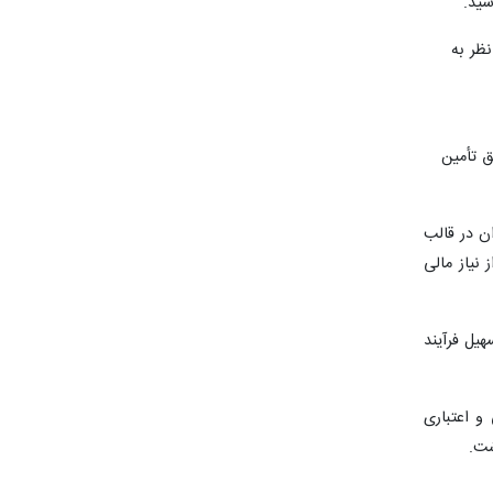
سید.
 شعار سال 1402 تبیین شده و با نظر به
ق تأمین
ن در قالب
نیاز مالی
یل فرآیند
و اعتباری
شت.