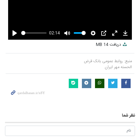
02:14
Play
Mute
Settings
PIP
Enter
Downlo
دریافت
14 MB
fullscreen
منبع:
روابط عمومی بانک قرض
الحسنه مهر ایران
نظر شما