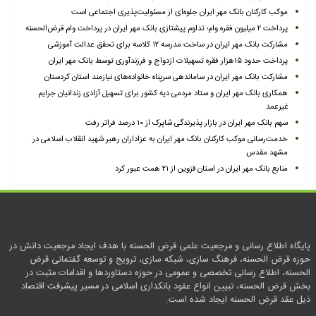
موکب کارکنان بانک مهر ایران جلوه‌ای از مسئولیت‌پذیری اجتماعی است
پرداخت ۲ میلیون فقره وام؛ تداوم پیشتازی بانک مهر ایران در پرداخت وام قرض‌الحسنه
مشارکت بانک مهر ایران در ساخت مدرسه ۱۲ کلاسه برای تحقق عدالت آموزشی
پرداخت حدود ۱۵هزار فقره تسهیلات ازدواج و فرزندآوری توسط بانک مهر ایران
مشارکت بانک مهر ایران در ساماندهی سرپناه خانواده‌های نیازمند استان کردستان
همکاری بانک مهر ایران و ستاد مردمی دیه کشور برای تسهیل آزادی زندانیان جرایم
غیرعمد
سهم بانک مهر ایران در بازار پذیرندگی شاپرک از ۱۰ درصد فراتر رفت
خدمت‌رسانی موکب کارکنان بانک مهر ایران به عزاداران رهبر شهید انقلاب اسلامی در
مشهد مقدس
منابع بانک مهر ایران در استان قزوین از ۲۱ همت عبور کرد
پایگاه اطلاع رسانی و مرجعیت علمی قرض الحسنه با هدف ایجاد مرجعیت دانش در
حوزه قرض الحسنه، فرهنگ سازی، شبکه سازی، ترویج و توسعه گفتمانی قرض
الحسنه، اطلاع رسانی تخصصی و عمومی در حوزه دستاوردها و اقدامات مثبت در
بخش قرض الحسنه، تبیین انواع عقود بانکداری اسلامی در مسیر پیشرفت اقتصاد
ذیل عقد قرض الحسنه ایجاد شده است.