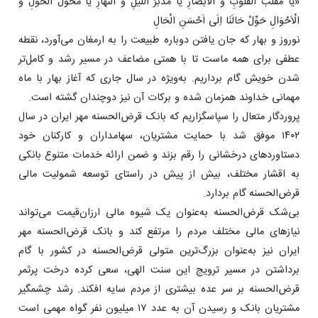
«یَا مُقَلِّبَ الْقُلُوبِ وَ الْاَبْصَارِ یَا مُدَبّرَ اللَّیْلِ وَ النَّهَارِ یَا مُحَوِّلَ الْحَوْلِ وَ
الْاَحْوَالِ حَوِّلْ حَالَنَا اِلَی اَحْسَنِ الْحَالِ
نوروز و بهار که جان یافتن دوباره طبیعت را به ارمغان می‌آورد، نقطه
عطفی برای همه ماست تا با همتی مضاعف در مسیر رشد و کامل‌تر
شدن خویش گام برداریم. به‌ویژه در سال جاری که آغاز بهار با ماه
مهمانی خداوند همزمان شده و برکات آن نیز دوچندان گشته است.
پروردگار متعال را سپاسگزاریم که بانک قرض‌الحسنه مهر ایران در سال
۱۴۰۲ موفق شد با حمایت مشتریان، سهامداران و کارکنان خود
دستاوردهای درخشانی را رقم بزند و ضمن ارائه خدمات متنوع بانکی
به اقشار مختلف، بیش از پیش در راستای توسعه شمولیت مالی
قرض‌الحسنه گام بردارد.
بی‌شک قرض‌الحسنه به‌عنوان یک شیوه مالی ارزان‌قیمت می‌تواند
نیازهای مالی مختلف مردم را مرتفع کند و بانک قرض‌الحسنه مهر
ایران نیز به‌عنوان بزرگ‌ترین متولی قرض‌الحسنه در کشور با گام
برداشتن در مسیر ترویج این سنت الهی، سعی کرده درخت پرثمر
قرض‌الحسنه بر سر عده بیشتری از مردم سایه افکند. رشد چشمگیر
مشتریان بانک و رسیدن آن به عدد ۱۷ میلیون نفر گواه مهمی است