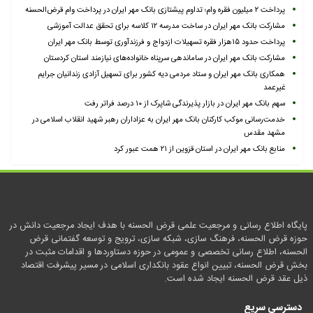
پرداخت ۲ میلیون فقره وام؛ تداوم پیشتازی بانک مهر ایران در پرداخت وام قرض‌الحسنه
مشارکت بانک مهر ایران در ساخت مدرسه ۱۲ کلاسه برای تحقق عدالت آموزشی
پرداخت حدود ۱۵هزار فقره تسهیلات ازدواج و فرزندآوری توسط بانک مهر ایران
مشارکت بانک مهر ایران در ساماندهی سرپناه خانواده‌های نیازمند استان کردستان
همکاری بانک مهر ایران و ستاد مردمی دیه کشور برای تسهیل آزادی زندانیان جرایم
غیرعمد
سهم بانک مهر ایران در بازار پذیرندگی شاپرک از ۱۰ درصد فراتر رفت
خدمت‌رسانی موکب کارکنان بانک مهر ایران به عزاداران رهبر شهید انقلاب اسلامی در
مشهد مقدس
منابع بانک مهر ایران در استان قزوین از ۲۱ همت عبور کرد
پایگاه اطلاع رسانی و مرجعیت علمی قرض الحسنه با هدف ایجاد مرجعیت دانش در
حوزه قرض الحسنه، فرهنگ سازی، شبکه سازی، ترویج و توسعه گفتمانی قرض
الحسنه، اطلاع رسانی تخصصی و عمومی در حوزه دستاوردها و اقدامات مثبت در
بخش قرض الحسنه، تبیین انواع عقود بانکداری اسلامی در مسیر پیشرفت اقتصاد
ذیل عقد قرض الحسنه ایجاد شده است.
دسترسی سریع