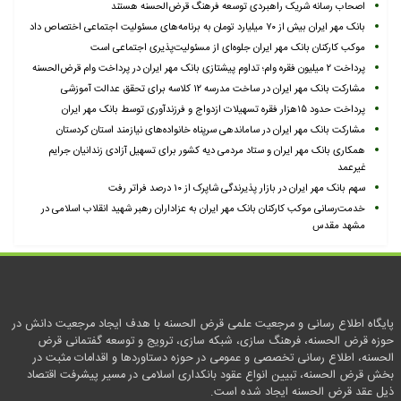
اصحاب رسانه شریک راهبردی توسعه فرهنگ قرض‌الحسنه هستند
بانک مهر ایران بیش از ۷۰ میلیارد تومان به برنامه‌های مسئولیت اجتماعی اختصاص داد
موکب کارکنان بانک مهر ایران جلوه‌ای از مسئولیت‌پذیری اجتماعی است
پرداخت ۲ میلیون فقره وام؛ تداوم پیشتازی بانک مهر ایران در پرداخت وام قرض‌الحسنه
مشارکت بانک مهر ایران در ساخت مدرسه ۱۲ کلاسه برای تحقق عدالت آموزشی
پرداخت حدود ۱۵هزار فقره تسهیلات ازدواج و فرزندآوری توسط بانک مهر ایران
مشارکت بانک مهر ایران در ساماندهی سرپناه خانواده‌های نیازمند استان کردستان
همکاری بانک مهر ایران و ستاد مردمی دیه کشور برای تسهیل آزادی زندانیان جرایم
غیرعمد
سهم بانک مهر ایران در بازار پذیرندگی شاپرک از ۱۰ درصد فراتر رفت
خدمت‌رسانی موکب کارکنان بانک مهر ایران به عزاداران رهبر شهید انقلاب اسلامی در
مشهد مقدس
پایگاه اطلاع رسانی و مرجعیت علمی قرض الحسنه با هدف ایجاد مرجعیت دانش در
حوزه قرض الحسنه، فرهنگ سازی، شبکه سازی، ترویج و توسعه گفتمانی قرض
الحسنه، اطلاع رسانی تخصصی و عمومی در حوزه دستاوردها و اقدامات مثبت در
بخش قرض الحسنه، تبیین انواع عقود بانکداری اسلامی در مسیر پیشرفت اقتصاد
ذیل عقد قرض الحسنه ایجاد شده است.