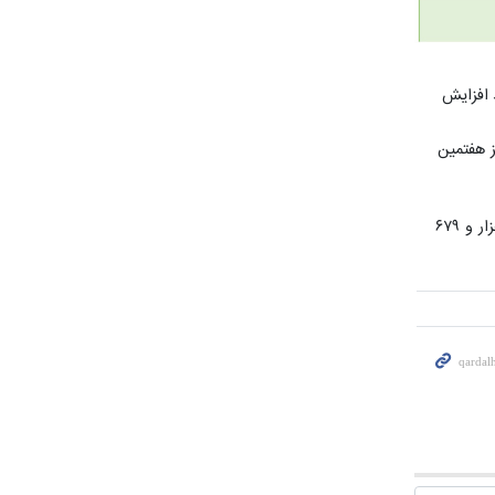
 ماه سهم بانک از تعداد ابزار پذیرش موبایلی به ۶.۶۱ درصد و در مبلغ به ۷.۰۵ درصد افزایش
ی نیز هفتمین
بانک قرض‌الحسنه مهر ایران در شاخص گردش مالی شاپرکی نیز با ثبت یک میلیون و ۵۷۸هزار میلیارد ریال در رتبه هشتم قرار گرفت و با ۵۰۹هزار و ۶۷۹