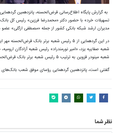
به گزارش پایگاه اطلاع‌رسانی قرض‌الحسنه، پانزدهمین گردهما
تسهیلات خرد» با حضور دکتر «محمدرضا فرزین» رئیس کل بانک 
مدیران ارشد شبکه بانکی کشور از جمله «مصطفی ازگلی» عضو هی
در این گردهمایی از ۵ رئیس شعبه برتر بانک قر
شعبه صفاییه یزد، «امیر نورمندراد» رئیس شعبه آزادگان ارومیه
شعبه مینودر قزوین به ترتیب ۵ رئیس شعبه برتر بانک قرض‌الحسنه مهر ایران هستند که از آن‌ها تقدیر شد.
گفتنی است، پانزدهمین گردهمایی رؤسای موفق شعب بانک‌های ک
نظر شما