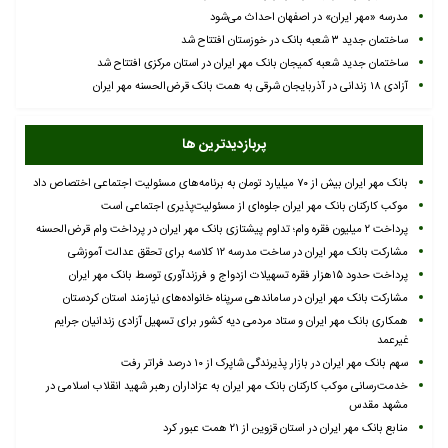
مدرسه «مهر ایران» در اصفهان احداث می‌شود
ساختمان جدید ۳ شعبه بانک در خوزستان افتتاح شد
ساختمان جدید شعبه کمیجان بانک مهر ایران در استان مرکزی افتتاح شد
آزادی ۱۸ زندانی در آذربایجان شرقی به همت بانک قرض‌الحسنه مهر ایران
پربازدیدترین ها
بانک مهر ایران بیش از ۷۰ میلیارد تومان به برنامه‌های مسئولیت اجتماعی اختصاص داد
موکب کارکنان بانک مهر ایران جلوه‌ای از مسئولیت‌پذیری اجتماعی است
پرداخت ۲ میلیون فقره وام؛ تداوم پیشتازی بانک مهر ایران در پرداخت وام قرض‌الحسنه
مشارکت بانک مهر ایران در ساخت مدرسه ۱۲ کلاسه برای تحقق عدالت آموزشی
پرداخت حدود ۱۵هزار فقره تسهیلات ازدواج و فرزندآوری توسط بانک مهر ایران
مشارکت بانک مهر ایران در ساماندهی سرپناه خانواده‌های نیازمند استان کردستان
همکاری بانک مهر ایران و ستاد مردمی دیه کشور برای تسهیل آزادی زندانیان جرایم
غیرعمد
سهم بانک مهر ایران در بازار پذیرندگی شاپرک از ۱۰ درصد فراتر رفت
خدمت‌رسانی موکب کارکنان بانک مهر ایران به عزاداران رهبر شهید انقلاب اسلامی در
مشهد مقدس
منابع بانک مهر ایران در استان قزوین از ۲۱ همت عبور کرد