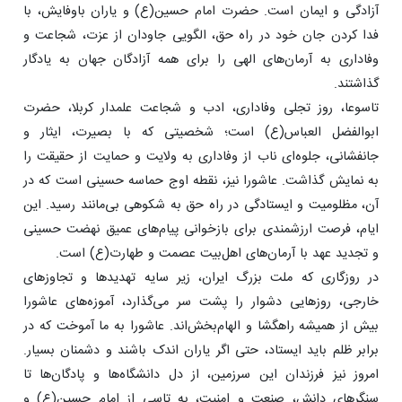
آزادگی و ایمان است. حضرت امام حسین(ع) و یاران باوفایش، با
فدا کردن جان خود در راه حق، الگویی جاودان از عزت، شجاعت و
وفاداری به آرمان‌های الهی را برای همه آزادگان جهان به یادگار
گذاشتند.
تاسوعا، روز تجلی وفاداری، ادب و شجاعت علمدار کربلا، حضرت
ابوالفضل العباس(ع) است؛ شخصیتی که با بصیرت، ایثار و
جانفشانی، جلوه‌ای ناب از وفاداری به ولایت و حمایت از حقیقت را
به نمایش گذاشت. عاشورا نیز، نقطه اوج حماسه حسینی است که در
آن، مظلومیت و ایستادگی در راه حق به شکوهی بی‌مانند رسید. این
ایام، فرصت ارزشمندی برای بازخوانی پیام‌های عمیق نهضت حسینی
و تجدید عهد با آرمان‌های اهل‌بیت عصمت و طهارت(ع) است.
در روزگاری که ملت بزرگ ایران، زیر سایه تهدیدها و تجاوزهای
خارجی، روزهایی دشوار را پشت سر می‌گذارد، آموزه‌های عاشورا
بیش از همیشه راهگشا و الهام‌بخش‌اند. عاشورا به ما آموخت که در
برابر ظلم باید ایستاد، حتی اگر یاران اندک باشند و دشمنان بسیار.
امروز نیز فرزندان این سرزمین، از دل دانشگاه‌ها و پادگان‌ها تا
سنگرهای دانش، صنعت و امنیت، به تاسی از امام حسین(ع) و