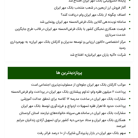
پایگاه الکترونیکی بانک مهر ایران افتتاح شد
آغاز فروش ارز اربعین در شعب منتخب بانک مهر ایران
اصناف چگونه از بانک مهر ایران وام دریافت کنند؟
سامانه نوبت‌دهی آنلاین بانک قرض‌الحسنه مهر ایران رونمایی شد
فرصت همکاری نخبگان کشور با بانک قرض‌الحسنه مهر ایران در قالب طرح جایگزین
خدمت سربازی
مرکز اختصاصی «کانون ارزیابی و توسعه مدیران و کارکنان بانک مهر ایران» به بهره‌برداری
رسید
شرکت «آتیه یاران مهر ایرانیان» افتتاح شد
پربازدیدترین ها
موکب کارکنان بانک مهر ایران جلوه‌ای از مسئولیت‌پذیری اجتماعی است
پرداخت ۲ میلیون فقره وام؛ تداوم پیشتازی بانک مهر ایران در پرداخت وام قرض‌الحسنه
مشارکت بانک مهر ایران در ساخت مدرسه ۱۲ کلاسه برای تحقق عدالت آموزشی
پرداخت حدود ۱۵هزار فقره تسهیلات ازدواج و فرزندآوری توسط بانک مهر ایران
مشارکت بانک مهر ایران در ساماندهی سرپناه خانواده‌های نیازمند استان کردستان
همکاری بانک مهر ایران و ستاد مردمی دیه کشور برای تسهیل آزادی زندانیان جرایم
غیرعمد
سهم بانک مهر ایران در بازار پذیرندگی شاپرک از ۱۰ درصد فراتر رفت