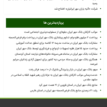
رسید
شرکت «آتیه یاران مهر ایرانیان» افتتاح شد
پربازدیدترین ها
موکب کارکنان بانک مهر ایران جلوه‌ای از مسئولیت‌پذیری اجتماعی است
پرداخت ۲ میلیون فقره وام؛ تداوم پیشتازی بانک مهر ایران در پرداخت وام قرض‌الحسنه
مشارکت بانک مهر ایران در ساخت مدرسه ۱۲ کلاسه برای تحقق عدالت آموزشی
پرداخت حدود ۱۵هزار فقره تسهیلات ازدواج و فرزندآوری توسط بانک مهر ایران
مشارکت بانک مهر ایران در ساماندهی سرپناه خانواده‌های نیازمند استان کردستان
همکاری بانک مهر ایران و ستاد مردمی دیه کشور برای تسهیل آزادی زندانیان جرایم
غیرعمد
سهم بانک مهر ایران در بازار پذیرندگی شاپرک از ۱۰ درصد فراتر رفت
خدمت‌رسانی موکب کارکنان بانک مهر ایران به عزاداران رهبر شهید انقلاب اسلامی در
مشهد مقدس
منابع بانک مهر ایران در استان قزوین از ۲۱ همت عبور کرد
رشد ۲۱ درصدی منابع بانک قرض‌الحسنه مهر ایران در استان فارس