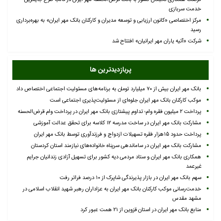
خدمت سربازی
مرکز اختصاصی «کانون ارزیابی و توسعه مدیران و کارکنان بانک مهر ایران» به بهره‌برداری
رسید
شرکت «آتیه یاران مهر ایرانیان» افتتاح شد
پربازدیدترین ها
بانک مهر ایران بیش از ۷۰ میلیارد تومان به برنامه‌های مسئولیت اجتماعی اختصاص داد
موکب کارکنان بانک مهر ایران جلوه‌ای از مسئولیت‌پذیری اجتماعی است
پرداخت ۲ میلیون فقره وام؛ تداوم پیشتازی بانک مهر ایران در پرداخت وام قرض‌الحسنه
مشارکت بانک مهر ایران در ساخت مدرسه ۱۲ کلاسه برای تحقق عدالت آموزشی
پرداخت حدود ۱۵هزار فقره تسهیلات ازدواج و فرزندآوری توسط بانک مهر ایران
مشارکت بانک مهر ایران در ساماندهی سرپناه خانواده‌های نیازمند استان کردستان
همکاری بانک مهر ایران و ستاد مردمی دیه کشور برای تسهیل آزادی زندانیان جرایم
غیرعمد
سهم بانک مهر ایران در بازار پذیرندگی شاپرک از ۱۰ درصد فراتر رفت
خدمت‌رسانی موکب کارکنان بانک مهر ایران به عزاداران رهبر شهید انقلاب اسلامی در
مشهد مقدس
منابع بانک مهر ایران در استان قزوین از ۲۱ همت عبور کرد