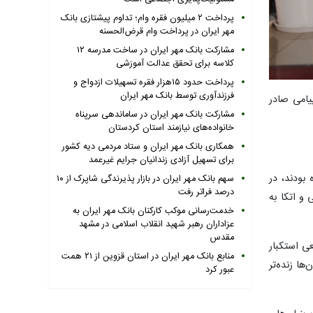
پرداخت ۲ میلیون فقره وام؛ تداوم پیشتازی بانک
مهر ایران در پرداخت وام قرض‌الحسنه
مشارکت بانک مهر ایران در ساخت مدرسه ۱۲
کلاسه برای تحقق عدالت آموزشی
پرداخت حدود ۱۵هزار فقره تسهیلات ازدواج و
فرزندآوری توسط بانک مهر ایران
حعلی» مدیرعامل بانک قرض‌الحسنه مهر ایران به مناسبت فرا رسیدن ۱۳ آبان، پیامی صادر
مشارکت بانک مهر ایران در ساماندهی سرپناه
خانواده‌های نیازمند استان کردستان
همکاری بانک مهر ایران و ستاد مردمی دیه کشور
برای تسهیل آزادی زندانیان جرایم غیرعمد
 بودند، در
سهم بانک مهر ایران در بازار پذیرندگی شاپرک از ۱۰
درصد فراتر رفت
 و اتکا به
خدمت‌رسانی موکب کارکنان بانک مهر ایران به
عزاداران رهبر شهید انقلاب اسلامی در مشهد
مقدس
اقعی استکبار
منابع بانک مهر ایران در استان قزوین از ۲۱ همت
ها زنده‌تر
عبور کرد