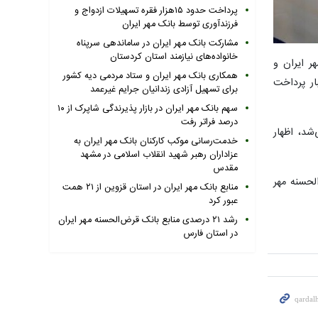
پرداخت حدود ۱۵هزار فقره تسهیلات ازدواج و
فرزندآوری توسط بانک مهر ایران
مشارکت بانک مهر ایران در ساماندهی سرپناه
خانواده‌های نیازمند استان کردستان
ر ایران و
همکاری بانک مهر ایران و ستاد مردمی دیه کشور
ار پرداخت
برای تسهیل آزادی زندانیان جرایم غیرعمد
سهم بانک مهر ایران در بازار پذیرندگی شاپرک از ۱۰
درصد فراتر رفت
ه امضای این تفاهم‌نامه که در رویداد کیش اینوکس ۲۰۲۵ برگزار می‌شد، اظهار
خدمت‌رسانی موکب کارکنان بانک مهر ایران به
عزاداران رهبر شهید انقلاب اسلامی در مشهد
مقدس
لحسنه مهر
منابع بانک مهر ایران در استان قزوین از ۲۱ همت
عبور کرد
رشد ۲۱ درصدی منابع بانک قرض‌الحسنه مهر ایران
در استان فارس