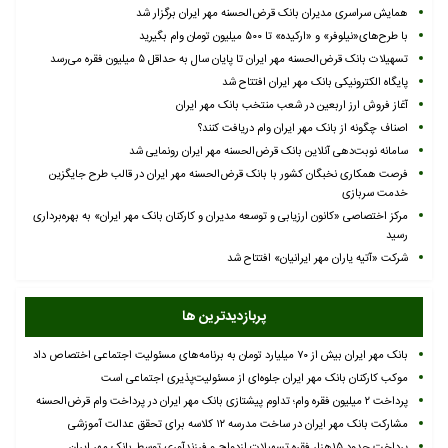
همایش سراسری مدیران بانک قرض‌الحسنه مهر ایران برگزار شد
با طرح‌های«نیلوفر» و «ارکیده» تا ۵۰۰ میلیون تومان وام بگیرید
تسهیلات بانک قرض‌الحسنه مهر ایران تا پایان سال به حداقل ۵ میلیون فقره می‌رسد
پایگاه الکترونیکی بانک مهر ایران افتتاح شد
آغاز فروش ارز اربعین در شعب منتخب بانک مهر ایران
اصناف چگونه از بانک مهر ایران وام دریافت کنند؟
سامانه نوبت‌دهی آنلاین بانک قرض‌الحسنه مهر ایران رونمایی شد
فرصت همکاری نخبگان کشور با بانک قرض‌الحسنه مهر ایران در قالب طرح جایگزین
خدمت سربازی
مرکز اختصاصی «کانون ارزیابی و توسعه مدیران و کارکنان بانک مهر ایران» به بهره‌برداری
رسید
شرکت «آتیه یاران مهر ایرانیان» افتتاح شد
پربازدیدترین ها
بانک مهر ایران بیش از ۷۰ میلیارد تومان به برنامه‌های مسئولیت اجتماعی اختصاص داد
موکب کارکنان بانک مهر ایران جلوه‌ای از مسئولیت‌پذیری اجتماعی است
پرداخت ۲ میلیون فقره وام؛ تداوم پیشتازی بانک مهر ایران در پرداخت وام قرض‌الحسنه
مشارکت بانک مهر ایران در ساخت مدرسه ۱۲ کلاسه برای تحقق عدالت آموزشی
پرداخت حدود ۱۵هزار فقره تسهیلات ازدواج و فرزندآوری توسط بانک مهر ایران