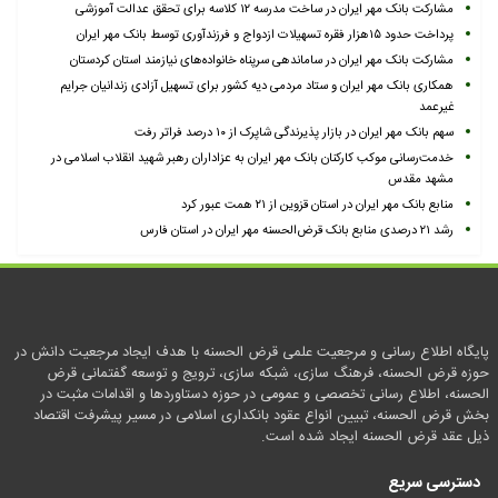
مشارکت بانک مهر ایران در ساخت مدرسه ۱۲ کلاسه برای تحقق عدالت آموزشی
پرداخت حدود ۱۵هزار فقره تسهیلات ازدواج و فرزندآوری توسط بانک مهر ایران
مشارکت بانک مهر ایران در ساماندهی سرپناه خانواده‌های نیازمند استان کردستان
همکاری بانک مهر ایران و ستاد مردمی دیه کشور برای تسهیل آزادی زندانیان جرایم
غیرعمد
سهم بانک مهر ایران در بازار پذیرندگی شاپرک از ۱۰ درصد فراتر رفت
خدمت‌رسانی موکب کارکنان بانک مهر ایران به عزاداران رهبر شهید انقلاب اسلامی در
مشهد مقدس
منابع بانک مهر ایران در استان قزوین از ۲۱ همت عبور کرد
رشد ۲۱ درصدی منابع بانک قرض‌الحسنه مهر ایران در استان فارس
پایگاه اطلاع رسانی و مرجعیت علمی قرض الحسنه با هدف ایجاد مرجعیت دانش در
حوزه قرض الحسنه، فرهنگ سازی، شبکه سازی، ترویج و توسعه گفتمانی قرض
الحسنه، اطلاع رسانی تخصصی و عمومی در حوزه دستاوردها و اقدامات مثبت در
بخش قرض الحسنه، تبیین انواع عقود بانکداری اسلامی در مسیر پیشرفت اقتصاد
ذیل عقد قرض الحسنه ایجاد شده است.
دسترسی سریع