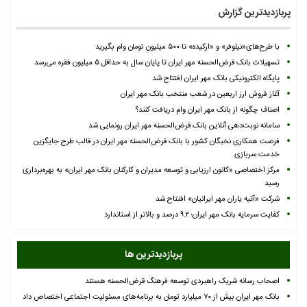
پربازدیدترین گزارش
با طرح‌های«نیلوفر» و «ارکیده» تا ۵۰۰ میلیون تومان وام بگیرید
تسهیلات بانک قرض‌الحسنه مهر ایران تا پایان سال به حداقل ۵ میلیون فقره می‌رسد
پایگاه الکترونیکی بانک مهر ایران افتتاح شد
آغاز فروش ارز اربعین در شعب منتخب بانک مهر ایران
اصناف چگونه از بانک مهر ایران وام دریافت کنند؟
سامانه نوبت‌دهی آنلاین بانک قرض‌الحسنه مهر ایران رونمایی شد
فرصت همکاری نخبگان کشور با بانک قرض‌الحسنه مهر ایران در قالب طرح جایگزین
خدمت سربازی
مرکز اختصاصی «کانون ارزیابی و توسعه مدیران و کارکنان بانک مهر ایران» به بهره‌برداری
رسید
شرکت «آتیه یاران مهر ایرانیان» افتتاح شد
کفایت سرمایه بانک مهر ایران؛ ۹.۲ درصد و بالاتر از استاندارد
پربازدیدترین ها
اصحاب رسانه شریک راهبردی توسعه فرهنگ قرض‌الحسنه هستند
بانک مهر ایران بیش از ۷۰ میلیارد تومان به برنامه‌های مسئولیت اجتماعی اختصاص داد