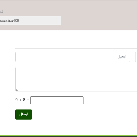
کد
9 + 8 =
ارسال