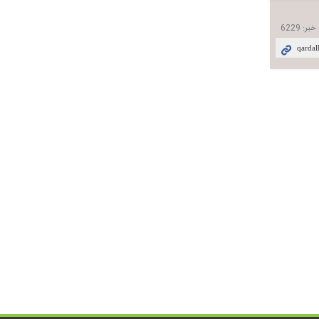
 خبر:
6229