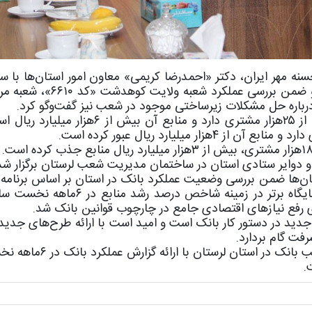
نه مهر ایران، دکتر «احمدرضا کریمی» معاون امور استان‌ها با سف
به استان لرستان از شعب بانک در استان بازدید کرد و ضمن بررسی 
در حال حاضر شعبه ولایت کوهدشت«کد ۶۶۱۰» بیش از ۲۵هزار مشتری دارد و منابع آن ب
 دوایر ستادی استان در ساختمان مدیریت شعب لرستان برگزار شد
ن‌ها ضمن بررسی وضعیت عملکرد بانک در استان بر اساس برنامه 
از زحمات کارکنان بانک در زمینه رشد منابع و حفظ جایگاه برتر در زمینه شاخ
ی رفع نیازهای اقتصادی جامع در چارچوب قوانین بانک شد.
جدید در دستور کار بانک است و امید است با ارائه طرح‌های جدی
ت گام بردارد.
در ادامه نشست «ولی ساجدی» سرپرست مدیریت شعب بانک در ا
.