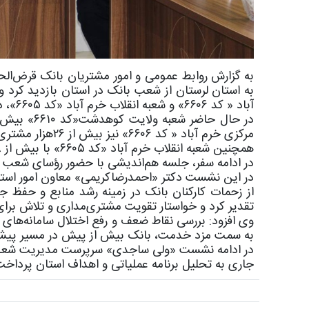
به گزارش روابط عمومی و امور مشتریان بانک قرض‌الحس
آباد « کد ۶۶۰۶» و شعبه انقلاب خرم آباد «کد ۶۶۰۵»، درباره حل مشکلات زیرساختی موجود در شعب نیز گفت‌وگو کرد.
مرکزی خرم آباد « کد ۶۶۰۶» نیز بیش از ۲۶هزار مشتری دارد و منابع آن از ۴هزار میلیارد ریال عبور کرده است.
همچنین شعبه انقلاب خرم آباد «کد ۶۶۰۵» با بیش از ۱۸هزار مشتری، بیش از ۳هزار میلیارد ریال منابع جذب کرده است.
در ادامه سفر، جلسه هم‌اندیشی با حضور رؤسای شعب و
در این نشست دکتر «احمدرضاکریمی» معاون امور استا
تقدیر کرد و خواستار تقویت مشتری‌مداری و تلاش برا
وی افزود: بررسی نقاط ضعف و رفع اختلال سامانه‌های 
به سمت مزد خدمت، بانک بیش از پیش در مسیر پیشرف
جاری به تحلیل برنامه عملیاتی و اهداف استان پرداخت