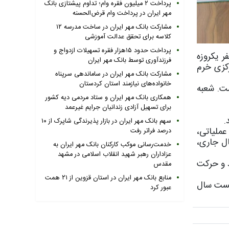
پرداخت ۲ میلیون فقره وام؛ تداوم پیشتازی بانک
مهر ایران در پرداخت وام قرض‌الحسنه
مشارکت بانک مهر ایران در ساخت مدرسه ۱۲
کلاسه برای تحقق عدالت آموزشی
پرداخت حدود ۱۵هزار فقره تسهیلات ازدواج و
ر یکروزه
فرزندآوری توسط بانک مهر ایران
عملکرد شعبه ولایت کوهدشت «کد ۶۶۱۰»، شعبه مرکزی خرم
مشارکت بانک مهر ایران در ساماندهی سرپناه
خانواده‌های نیازمند استان کردستان
یش از ۶هزار میلیارد ریال است. شعبه
همکاری بانک مهر ایران و ستاد مردمی دیه کشور
برای تسهیل آزادی زندانیان جرایم غیرعمد
.
سهم بانک مهر ایران در بازار پذیرندگی شاپرک از ۱۰
عملیاتی،
درصد فراتر رفت
ص درصد رشد منابع در ۶ماهه نخست سال جاری،
خدمت‌رسانی موکب کارکنان بانک مهر ایران به
عزاداران رهبر شهید انقلاب اسلامی در مشهد
د و حرکت
مقدس
منابع بانک مهر ایران در استان قزوین از ۲۱ همت
ستان لرستان با ارائه گزارش عملکرد بانک در ۶ماهه نخست سال
عبور کرد