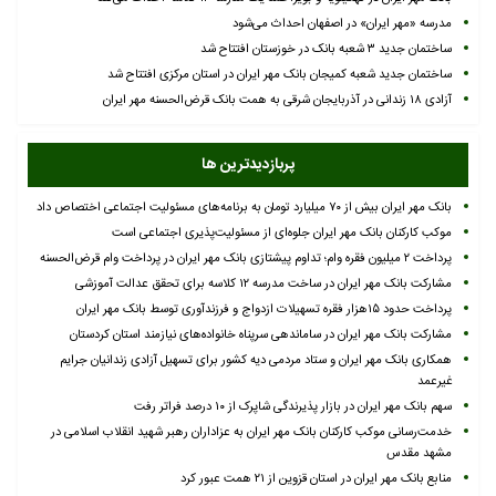
مدرسه «مهر ایران» در اصفهان احداث می‌شود
ساختمان جدید ۳ شعبه بانک در خوزستان افتتاح شد
ساختمان جدید شعبه کمیجان بانک مهر ایران در استان مرکزی افتتاح شد
آزادی ۱۸ زندانی در آذربایجان شرقی به همت بانک قرض‌الحسنه مهر ایران
پربازدیدترین ها
بانک مهر ایران بیش از ۷۰ میلیارد تومان به برنامه‌های مسئولیت اجتماعی اختصاص داد
موکب کارکنان بانک مهر ایران جلوه‌ای از مسئولیت‌پذیری اجتماعی است
پرداخت ۲ میلیون فقره وام؛ تداوم پیشتازی بانک مهر ایران در پرداخت وام قرض‌الحسنه
مشارکت بانک مهر ایران در ساخت مدرسه ۱۲ کلاسه برای تحقق عدالت آموزشی
پرداخت حدود ۱۵هزار فقره تسهیلات ازدواج و فرزندآوری توسط بانک مهر ایران
مشارکت بانک مهر ایران در ساماندهی سرپناه خانواده‌های نیازمند استان کردستان
همکاری بانک مهر ایران و ستاد مردمی دیه کشور برای تسهیل آزادی زندانیان جرایم
غیرعمد
سهم بانک مهر ایران در بازار پذیرندگی شاپرک از ۱۰ درصد فراتر رفت
خدمت‌رسانی موکب کارکنان بانک مهر ایران به عزاداران رهبر شهید انقلاب اسلامی در
مشهد مقدس
منابع بانک مهر ایران در استان قزوین از ۲۱ همت عبور کرد