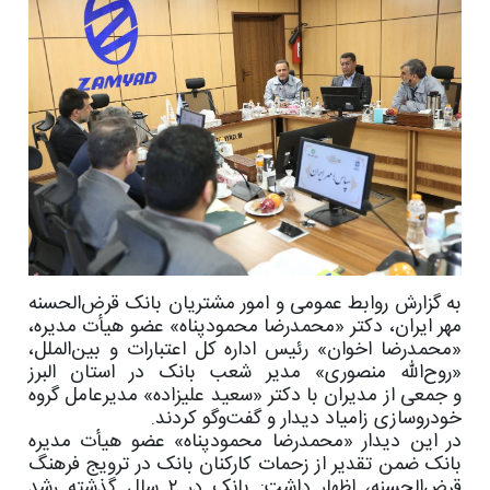
به گزارش روابط عمومی و امور مشتریان بانک قرض‌الحسنه
مهر ایران، دکتر «محمدرضا محمودپناه» عضو هیأت مدیره،
«محمدرضا اخوان» رئیس اداره‌ کل اعتبارات و بین‌الملل،
«روح‌الله منصوری» مدیر شعب بانک در استان البرز
و جمعی از مدیران با دکتر «سعید علیزاده» مدیرعامل گروه
خودروسازی زامیاد دیدار و گفت‌وگو کردند.
در این دیدار «محمدرضا محمودپناه» عضو هیأت مدیره
بانک ضمن تقدیر از زحمات کارکنان بانک در ترویج فرهنگ
قرض‌الحسنه، اظهار داشت: بانک در ۲ سال گذشته رشد