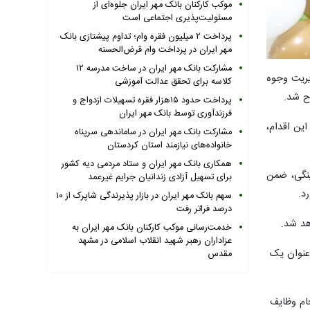
موکب کارکنان بانک مهر ایران جلوه‌ای از
مسئولیت‌پذیری اجتماعی است
پرداخت ۲ میلیون فقره وام؛ تداوم پیشتازی بانک
مهر ایران در پرداخت وام قرض‌الحسنه
مشارکت بانک مهر ایران در ساخت مدرسه ۱۲
یریت وجوه
کلاسه برای تحقق عدالت آموزشی
اح شد.
پرداخت حدود ۱۵هزار فقره تسهیلات ازدواج و
فرزندآوری توسط بانک مهر ایران
ین اقدام،
مشارکت بانک مهر ایران در ساماندهی سرپناه
خانواده‌های نیازمند استان کردستان
همکاری بانک مهر ایران و ستاد مردمی دیه کشور
ینگی، ضمن
برای تسهیل آزادی زندانیان جرایم غیرعمد
د.
سهم بانک مهر ایران در بازار پذیرندگی شاپرک از ۱۰
درصد فراتر رفت
هد شد.
خدمت‌رسانی موکب کارکنان بانک مهر ایران به
عزاداران رهبر شهید انقلاب اسلامی در مشهد
 عنوان یک
مقدس
ام وظایف