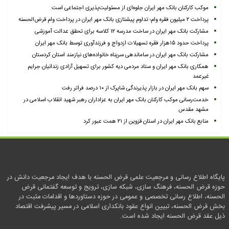
موکب کارکنان بانک مهر ایران جلوه‌ای از مسئولیت‌پذیری اجتماعی است
پرداخت ۲ میلیون فقره وام؛ تداوم پیشتازی بانک مهر ایران در پرداخت وام قرض‌الحسنه
مشارکت بانک مهر ایران در ساخت مدرسه ۱۲ کلاسه برای تحقق عدالت آموزشی
پرداخت حدود ۱۵هزار فقره تسهیلات ازدواج و فرزندآوری توسط بانک مهر ایران
مشارکت بانک مهر ایران در ساماندهی سرپناه خانواده‌های نیازمند استان کردستان
همکاری بانک مهر ایران و ستاد مردمی دیه کشور برای تسهیل آزادی زندانیان جرایم
غیرعمد
سهم بانک مهر ایران در بازار پذیرندگی شاپرک از ۱۰ درصد فراتر رفت
خدمت‌رسانی موکب کارکنان بانک مهر ایران به عزاداران رهبر شهید انقلاب اسلامی در
مشهد مقدس
منابع بانک مهر ایران در استان قزوین از ۲۱ همت عبور کرد
پایگاه اطلاع رسانی و مرجعیت علمی قرض الحسنه با هدف ایجاد مرجعیت دانش در
حوزه قرض الحسنه، فرهنگ سازی، شبکه سازی، ترویج و توسعه گفتمانی قرض
الحسنه، اطلاع رسانی تخصصی و عمومی در حوزه دستاوردها و اقدامات مثبت در
بخش قرض الحسنه، تبیین انواع عقود بانکداری اسلامی در مسیر پیشرفت اقتصاد
ذیل عقد قرض الحسنه ایجاد شده است.