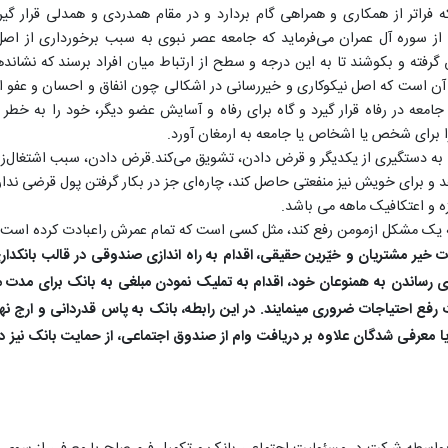
 فراتر از همکاری و همراهی گام بردارد و در مقام همدردی و همدلی قرار گیرد
تی از سوره آل عمران می‌فرماید که جامعه عصر نبوی به سبب برخورداری از اص
رفته و بکوشند تا به این درجه و سطح از ارتباط میان افراد برسند که نشان­د
ن است که اصل نیکوکاری و خیررسانی در ‌اشکالی چون انفاق و احسان و عفو ایث
معه در رفاه قرار گیرد و گاه برای رفاه و آسایش عضو دیگر، خود را به خطر م
ا برای شخص یا ‌اشخاص یا جامعه به ارمغان آورد.
را به دستگیری از یکدیگر و قرض دادن، تشویق می‌کند.قرض دادن، سبب ‌اشتغال‌زا
و برای خویش نیز منفعتی حاصل کند، چاره‌ای جز در بکار گرفتن پول قرضی ندار
زه و اعتکافیک ماهه می ­باشد.
 که یک مشکل ازمومن رفع کند، مثل کسی است که تمام عمرش راعبادت کرده است.
ّات خیر مشتریان و خیّرین حقیقی، اقدام به راه اندازی صندوقی در قالب بانکدا
اری رساندن به همنوعان خود، اقدام به تملیک نمودن مبلغی به بانک برای مد
فع احتیاجات ضروری می­نمایند. در این رابطه، بانک به پاس قدردانی و ارج نه
یا معرفی شدگان علاوه بر دریافت وام از صندوق اجتماعی، از حمایت بانک نیز د