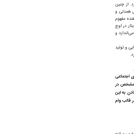
. از چنین
ل همدلی و
هنده مفهوم
ار در اوج
ی‌اندازد و
یی و تولید
د.
ری اجتماعی
ت مشخص در
ادن به این
ر قالب وام