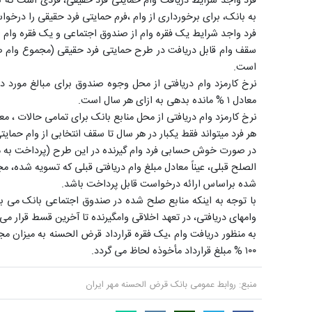
فرد واجد شرایط دریافت وام حمایتی فرد حقیقی، فردی است که 
به بانک، برای برخورداری از وام ،فرم حمایتی فرد حقیقی را درخو
فرد واجد شرایط یک فقره وام از صندوق اجتماعی و یک فقره وام ا
است.
معادل ۱ % مانده بدهی به ازای هر سال است.
نرخ کارمزد وام دریافتی از محل منابع بانک برای تمامی حالات ، معادل ۴ % مانده بدهی به ازای هر سال می­
هر فرد می­تواند فقط یکبار در هر سال تا سقف انتخابی از وام حمای
در صورت خوش حسابی فرد وام گیرنده در این طرح (پرداخت به مو
شده براساس ارائه درخواست قابل پرداخت باشد.
با توجه به اینکه منابع صلح شده در صندوق اجتماعی بانک می با
وام­های دریافتی، در تعهد اخلاقی وام­گیرنده تا آخرین قسط قرار می­
به منظور دریافت وام ،یک فقره قرارداد قرض الحسنه به میزان 
۱۰۰ % مبلغ قرارداد مأخوذه لحاظ می گردد.
منبع:
روابط عمومی بانک قرض الحسنه مهر ایران