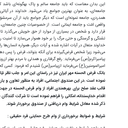
این بدان معناست که باید جامعه سالم و پاک به­گونه‌ای باشد که
جامعه‌ای، به عنوان بهترین جوامع یاد می‌شود. خداوند در آیا
همدردی، جامعه نمونه‌ای است که دیگر جوامع باید از آن سرمشق گ
واقعی امّت و جامعه ایمانی است. از خصوصیات چنین جامعه‌ای، آ
قرار دارد و شخص در بسیاری از موارد از حق خویش می‌گذرد تا جا
تشنگی و گرسنگی و حتی مرگ را بر خود هموار می‌سازد تا امنیت ر
خداوند متعال در آیات اشاره شده و آیات دیگر، همواره انسان‌ها 
می‌شود زیرا شخص قرض‌گیرنده برای آنکه بتواند، قرض را پس دهد 
پیامبراکرم(ص) می­‌فرماید: رفع گرفتاری و همدلی با مردم بهتر ازرو
امیرالمومنین(ع) می­‌فرماید ازپیامبر(ص) شنیدم که فرمود: کسی
بانک قرض الحسنه مهر ایران نیز در راستای این امر و جلب نظر نی
نموده است .در این صندوق اجتماعی، افراد به منظور تعاون و ی
قالب عقد صلح برای بهره­مندی افراد از وام قرض الحسنه در جهت ر
اقدام خداپسندانه، امکانی را فراهم نموده است تا شرکت کنندگان 
ذکر شده معادل شرایط وام دریافتی از صندوق برخوردار شوند.
شرایط و ضوابط برخورداری از وام طرح حمایتی فرد حقیقی :