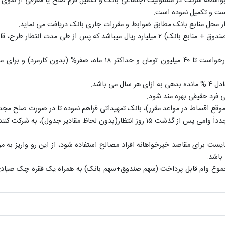
بواسطه شرکت در مسئولیت اجتماعی بانک و تکمیل فرم صلح یا معرفی از سوی 
است و تکمیل نموده است.
ز محل منابع بانک مطابق ضوابط و مقررات جاری بانک دریافت می ­نماید.
سقف وام قابل دریافت در طرح حمایتی فرد حقیقی (مجموع وام صندوق + منابع بانک) ۲ میلیارد ریال می­باشد که پس از طی مدت ا
نرخ کارمزد وام دریافتی از محل وجوه صندوق برای مبالغ مورد درخواست تا ۴۰ میلیون تومان و حداکثر ۱۸ ماه، صفر% (بد
 باشد.
تی فرد حقیقی بهره مند شود.
قع اقساط در مواعد مقرر)، بانک تمهیداتی فراهم نموده تا در صورت صلح مجدد
الصلح قبلی، عیناً معادل مبلغ وام دریافتی قبلی که تسویه شده، مجدداً وامی پس از گذشت ۱۵ روز انتظار(بدون لحاظ مقادیر جدول
یست برای مقاصد خیرخواهانه افراد مصالح استفاده شود، از این رو واریز به م
 باشد.
مجموع وام قابل پرداخت (سهم صندوق+سهم بانک) به همراه یک فقره چک صیادی