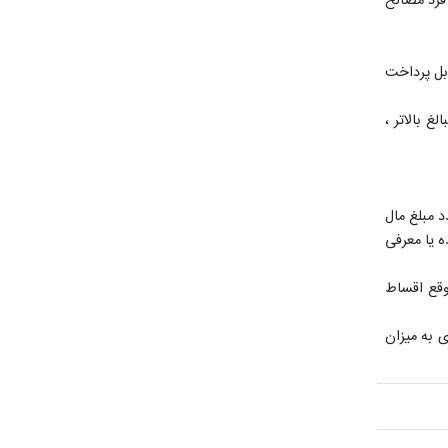
فرد مصالح
نتظار طرح، قابل پرداخت
ون کارمزد) و برای مبالغ بالاتر ،
 مبلغ مال
)، به شرکت کننده یا معرفی
وقع اقساط
 به میزان