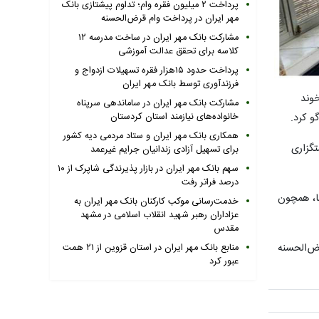
پرداخت ۲ میلیون فقره وام؛ تداوم پیشتازی بانک
مهر ایران در پرداخت وام قرض‌الحسنه
مشارکت بانک مهر ایران در ساخت مدرسه ۱۲
کلاسه برای تحقق عدالت آموزشی
پرداخت حدود ۱۵هزار فقره تسهیلات ازدواج و
فرزندآوری توسط بانک مهر ایران
خوند
مشارکت بانک مهر ایران در ساماندهی سرپناه
خانواده‌های نیازمند استان کردستان
و کرد.
همکاری بانک مهر ایران و ستاد مردمی دیه کشور
تگزاری
برای تسهیل آزادی زندانیان جرایم غیرعمد
سهم بانک مهر ایران در بازار پذیرندگی شاپرک از ۱۰
درصد فراتر رفت
ما، همچون
خدمت‌رسانی موکب کارکنان بانک مهر ایران به
عزاداران رهبر شهید انقلاب اسلامی در مشهد
مقدس
ض‌الحسنه
منابع بانک مهر ایران در استان قزوین از ۲۱ همت
عبور کرد